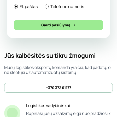
El. paštas
Telefono numeris
Gauti pasiūlymą
Jūs kalbėsitės su tikru žmogumi
Mūsų logistikos ekspertų komanda yra čia, kad padėtų, o
ne slėptųsi už automatizuotų sistemų
+370 372 61177
Logistikos vadybininkai
Rūpinasi jūsų užsakymų eiga nuo pradžios iki