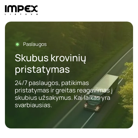
Skip
to
content
Paslaugos
Skubus krovinių
pristatymas
24/7 paslaugos, patikimas
pristatymas ir greitas reagavimas į
skubius užsakymus. Kai laikas yra
svarbiausias.