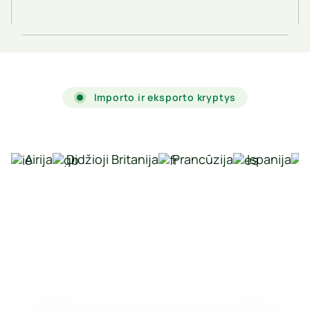
Importo ir eksporto kryptys
Airija
Didžioji Britanija
Prancūzija
Ispanija
Gaukite krovinio
pervežimo pasiūlymą