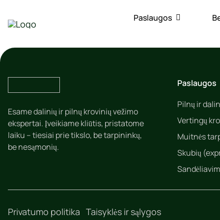
Skip
to
Paslaugos
Be
content
Paslaugos
Pilnų ir dal
Esame dalinių ir pilnų krovinių vežimo
Vertingų kr
ekspertai. Įveikiame kliūtis, pristatome
laiku – tiesiai prie tikslo, be tarpininkų,
Muitnės tar
be nesąmonių.
Skubių (exp
Sandėliavim
Privatumo politika
Taisyklės ir sąlygos